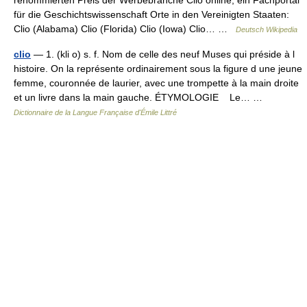
renommierten Preis der Werbebranche Clio online, ein Fachportal
für die Geschichtswissenschaft Orte in den Vereinigten Staaten:
Clio (Alabama) Clio (Florida) Clio (Iowa) Clio… …
Deutsch Wikipedia
clio
— 1. (kli o) s. f. Nom de celle des neuf Muses qui préside à l
histoire. On la représente ordinairement sous la figure d une jeune
femme, couronnée de laurier, avec une trompette à la main droite
et un livre dans la main gauche. ÉTYMOLOGIE Le… …
Dictionnaire de la Langue Française d'Émile Littré