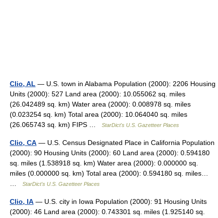
Clio, AL
— U.S. town in Alabama Population (2000): 2206 Housing
Units (2000): 527 Land area (2000): 10.055062 sq. miles
(26.042489 sq. km) Water area (2000): 0.008978 sq. miles
(0.023254 sq. km) Total area (2000): 10.064040 sq. miles
(26.065743 sq. km) FIPS …
StarDict's U.S. Gazetteer Places
Clio, CA
— U.S. Census Designated Place in California Population
(2000): 90 Housing Units (2000): 60 Land area (2000): 0.594180
sq. miles (1.538918 sq. km) Water area (2000): 0.000000 sq.
miles (0.000000 sq. km) Total area (2000): 0.594180 sq. miles…
…
StarDict's U.S. Gazetteer Places
Clio, IA
— U.S. city in Iowa Population (2000): 91 Housing Units
(2000): 46 Land area (2000): 0.743301 sq. miles (1.925140 sq.