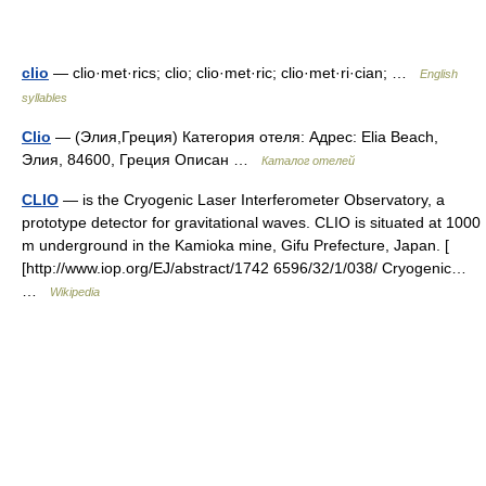
clio
— clio·met·rics; clio; clio·met·ric; clio·met·ri·cian; …
English
syllables
Clio
— (Элия,Греция) Категория отеля: Адрес: Elia Beach,
Элия, 84600, Греция Описан …
Каталог отелей
CLIO
— is the Cryogenic Laser Interferometer Observatory, a
prototype detector for gravitational waves. CLIO is situated at 1000
m underground in the Kamioka mine, Gifu Prefecture, Japan. [
[http://www.iop.org/EJ/abstract/1742 6596/32/1/038/ Cryogenic…
…
Wikipedia