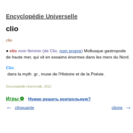
Encyclopédie Universelle
clio
clio
●
clio
nom féminin
(de Clio,
nom propre
)
Mollusque gastropode
de haute mer, qui vit en essaims énormes dans les mers du Nord.
Clio
dans la myth. gr., muse de l'Histoire et de la Poésie.
Encyclopédie Universelle
.
2012
.
Игры ⚽
Нужно решить контрольную?
clinquante
clione