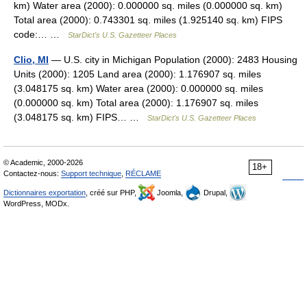
km) Water area (2000): 0.000000 sq. miles (0.000000 sq. km)
Total area (2000): 0.743301 sq. miles (1.925140 sq. km) FIPS
code:… …
StarDict's U.S. Gazetteer Places
Clio, MI
— U.S. city in Michigan Population (2000): 2483 Housing
Units (2000): 1205 Land area (2000): 1.176907 sq. miles
(3.048175 sq. km) Water area (2000): 0.000000 sq. miles
(0.000000 sq. km) Total area (2000): 1.176907 sq. miles
(3.048175 sq. km) FIPS… …
StarDict's U.S. Gazetteer Places
© Academic, 2000-2026
18+
Contactez-nous:
Support technique
,
RÉCLAME
Dictionnaires exportation
, créé sur PHP,
Joomla,
Drupal,
WordPress, MODx.