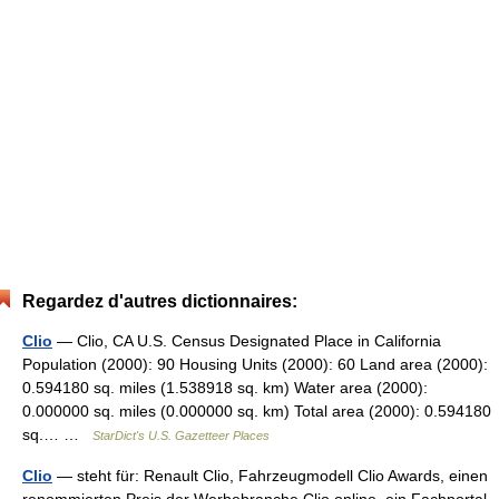
Regardez d'autres dictionnaires:
Clio
— Clio, CA U.S. Census Designated Place in California
Population (2000): 90 Housing Units (2000): 60 Land area (2000):
0.594180 sq. miles (1.538918 sq. km) Water area (2000):
0.000000 sq. miles (0.000000 sq. km) Total area (2000): 0.594180
sq.… …
StarDict's U.S. Gazetteer Places
Clio
— steht für: Renault Clio, Fahrzeugmodell Clio Awards, einen