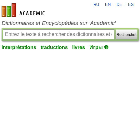
RU
EN
DE
ES
fr-academic.com
Dictionnaires et Encyclopédies sur 'Academic'
Recherche!
interprétations
traductions
livres
Игры ⚽